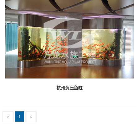
杭州负压鱼缸
1