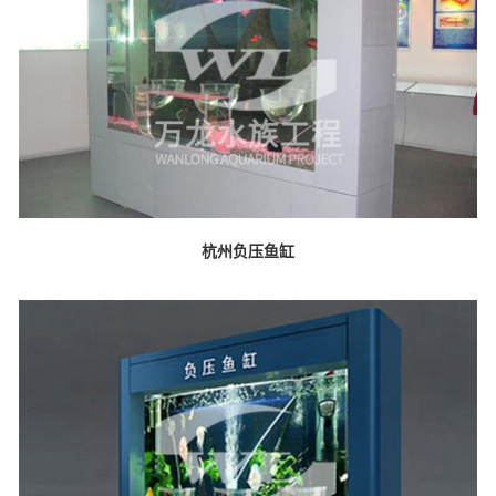
杭州负压鱼缸