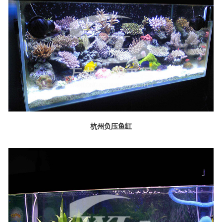
杭州负压鱼缸