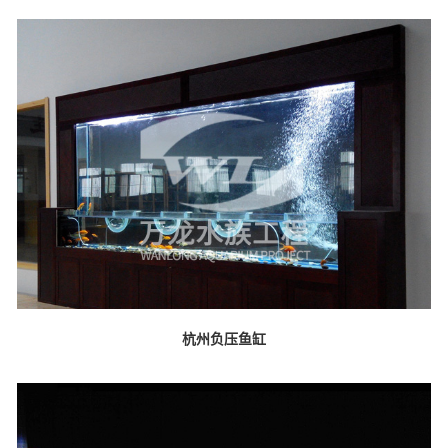
杭州负压鱼缸