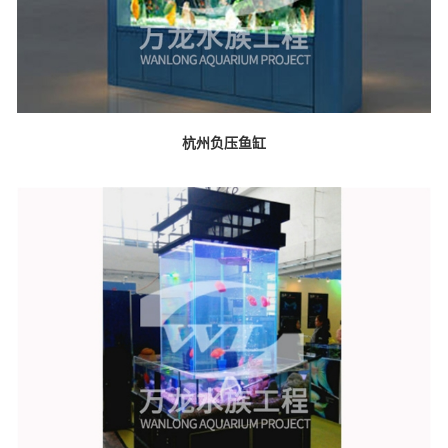
杭州负压鱼缸