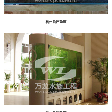
杭州负压鱼缸