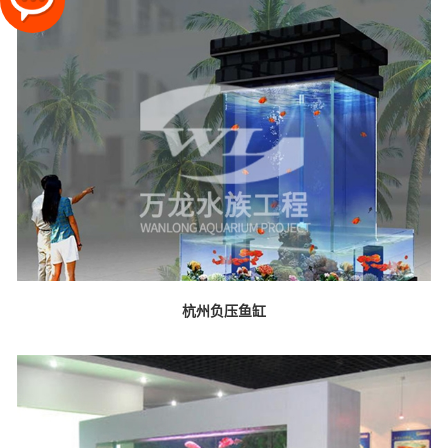
杭州负压鱼缸