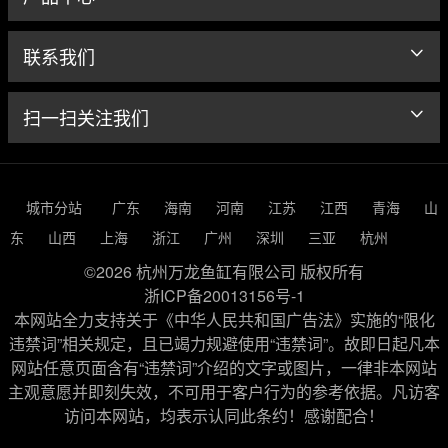
联系我们
扫一扫关注我们
城市分站
广东
海南
河南
江苏
江西
青海
山
东
山西
上海
浙江
广州
深圳
三亚
杭州
©2026 杭州万龙鱼缸有限公司 版权所有
浙ICP备20013156号-1
本网站全力支持关于《中华人民共和国广告法》实施的“限化
违禁词”相关规定，且已竭力规避使用“违禁词”。故即日起凡本
网站任意页面含有“违禁词”介绍的文字或图片，一律非本网站
主观意愿并即刻失效，不可用于客户行为的参考依据。凡访客
访问本网站，均表示认同此条约！感谢配合！